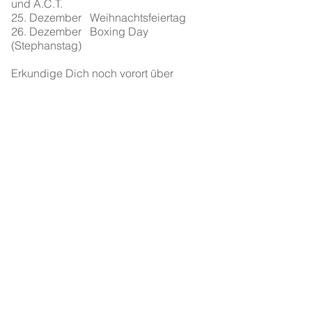
und A.C.T.
25. Dezember
Weihnachtsfeiertag
26. Dezember
Boxing Day
(Stephanstag)
Erkundige Dich noch vorort über
weitere regionale Feiertage, von
denen gibt’s in Australien noch
einige.
>
Impressum
Kontakt