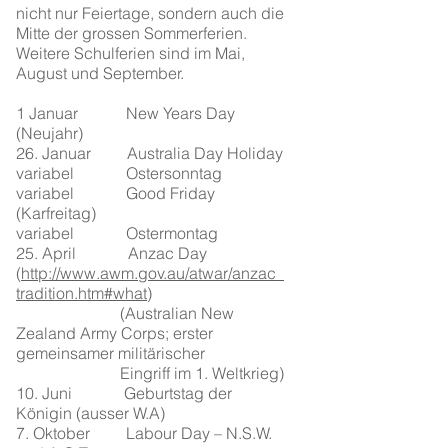
nicht nur Feiertage, sondern auch die
Mitte der grossen Sommerferien.
Weitere Schulferien sind im Mai,
August und September.
1 Januar
New Years Day
(Neujahr)
26. Januar
Australia Day Holiday
variabel
Ostersonntag
variabel
Good Friday
(Karfreitag)
variabel
Ostermontag
25. April
Anzac Day
(
http://www.awm.gov.au/atwar/anzac_
tradition.htm#what
)
(Australian New
Zealand Army Corps; erster
gemeinsamer militärischer
Eingriff im 1. Weltkrieg)
10. Juni
Geburtstag der
Königin (ausser W.A)
7. Oktober
Labour Day – N.S.W.