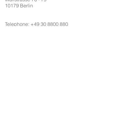
10179 Berlin
Telephone:
+49 30 8800 880
(Embassy)
Facsimile: + 49 302248 9294 (DIMIA)
Email Contact:
dima-
berlin@dfat.gov.au
WWW Address:
www.australian-
embassy.de
Client Counter Hours: 0900-1200
Monday - Friday
Client Telephone Hours: 0900-1200
Monday - Friday
Staff Office Hours: 0830-1300, 1400-
1700 Monday – Thursday 0830-1300,
1400-1615 Friday
>